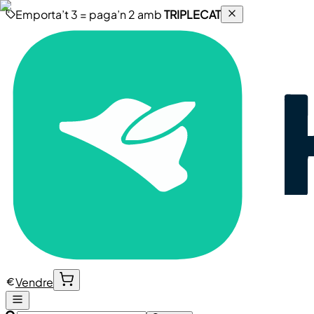
Emporta’t 3 = paga’n 2 amb
TRIPLECAT
Vendre