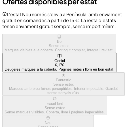
Ofertes disponibles per estat
L'estat Nou només s'envia a Península, amb enviament
gratuït en comandes a partir de 15 €. La resta d'estats
tenen enviament gratuït sempre, sense import mínim.
Bo
Sense estoc
Marques visibles a la coberta. Contingut complet, íntegre i revisat.
Genial
6,17€
Lleugeres marques a la coberta. Pàgines netes i llom en bon estat.
Fantàstic
Sense estoc
Marques amb prou feines perceptibles. Interior impecable. Gairebé
sense senyals d'ús.
Excel·lent
Sense estoc
Sense marques visibles. Coberta, llom i pàgines impecables.
Nou