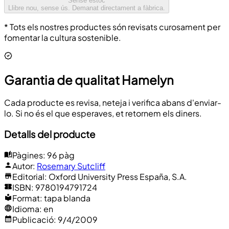
Sense estoc
Llibre nou, sense ús. Demanat directament a fàbrica.
* Tots els nostres productes són revisats curosament per
fomentar la cultura sostenible.
Garantia de qualitat Hamelyn
Cada producte es revisa, neteja i verifica abans d'enviar-
lo. Si no és el que esperaves, et retornem els diners.
Detalls del producte
Pàgines
:
96 pàg
Autor
:
Rosemary Sutcliff
Editorial
:
Oxford University Press España, S.A.
ISBN
:
9780194791724
Format
:
tapa blanda
Idioma
:
en
Publicació
:
9/4/2009