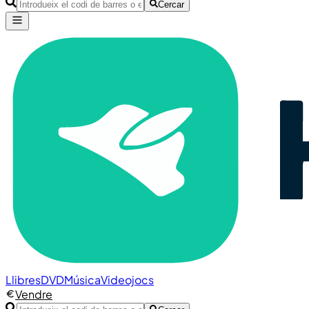
Cercar
Llibres
DVD
Música
Videojocs
Vendre