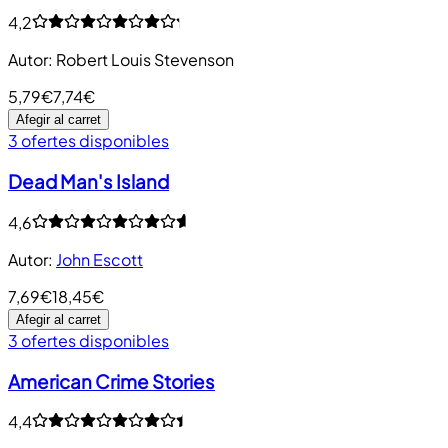
4,2
Autor
:
Robert Louis Stevenson
5,79€
7,74€
Afegir al carret
3 ofertes disponibles
Dead Man's Island
4,6
Autor
:
John Escott
7,69€
18,45€
Afegir al carret
3 ofertes disponibles
American Crime Stories
4,4