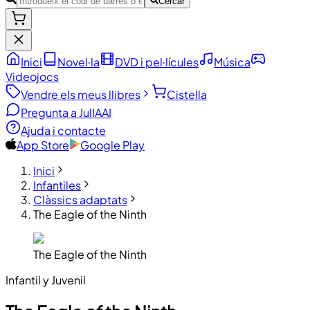
Cercar
Inici
Novel·la
DVD i pel·lícules
Música
Videojocs
Vendre els meus llibres
Cistella
Pregunta a JulIA
AI
Ajuda i contacte
App Store
Google Play
Inici
Infantiles
Clàssics adaptats
The Eagle of the Ninth
The Eagle of the Ninth
Infantil y Juvenil