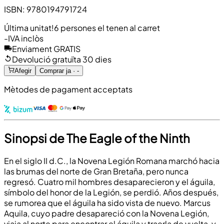
ISBN
:
9780194791724
Última unitat!
6 persones el tenen al carret
-
IVA inclòs
Enviament GRATIS
Devolució gratuïta 30 dies
Afegir
Comprar ja · -
Mètodes de pagament acceptats
Sinopsi de The Eagle of the Ninth
En el siglo II d.C., la Novena Legión Romana marchó hacia
las brumas del norte de Gran Bretaña, pero nunca
regresó. Cuatro mil hombres desaparecieron y el águila,
símbolo del honor de la Legión, se perdió. Años después,
se rumorea que el águila ha sido vista de nuevo. Marcus
Aquila, cuyo padre desapareció con la Novena Legión,
viaja al norte para encontrar el águila y traerla de vuelta, y