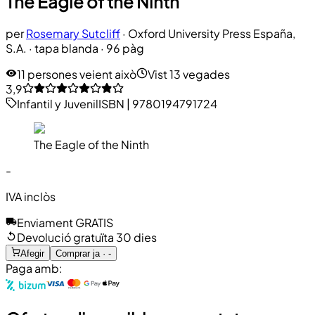
The Eagle of the Ninth
per
Rosemary Sutcliff
·
Oxford University Press España,
S.A.
· tapa blanda
· 96 pàg
11 persones veient això
Vist 13 vegades
3,9
Infantil y Juvenil
ISBN
|
9780194791724
The Eagle of the Ninth
-
IVA inclòs
Enviament GRATIS
Devolució gratuïta 30 dies
Afegir
Comprar ja · -
Paga amb: