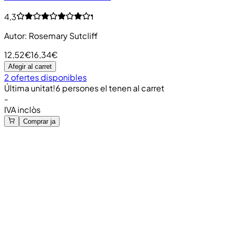
4,3
Autor
:
Rosemary Sutcliff
12,52€
16,34€
Afegir al carret
2 ofertes disponibles
Última unitat!
6 persones el tenen al carret
-
IVA inclòs
Comprar ja