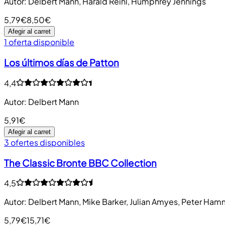
Autor
:
Delbert Mann, Harald Reinl, Humphrey Jennings
5,79€
8,50€
Afegir al carret
1 oferta disponible
Los últimos días de Patton
4,4
Autor
:
Delbert Mann
5,91€
Afegir al carret
3 ofertes disponibles
The Classic Bronte BBC Collection
4,5
Autor
:
Delbert Mann, Mike Barker, Julian Amyes, Peter Ha
5,79€
15,71€