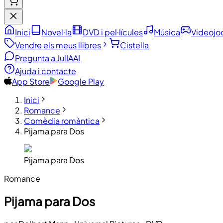
Inici
Novel·la
DVD i pel·lícules
Música
Videojo
Vendre els meus llibres
Cistella
Pregunta a JulIA
AI
Ajuda i contacte
App Store
Google Play
Inici
Romance
Comèdia romàntica
Pijama para Dos
Pijama para Dos
Romance
Pijama para Dos