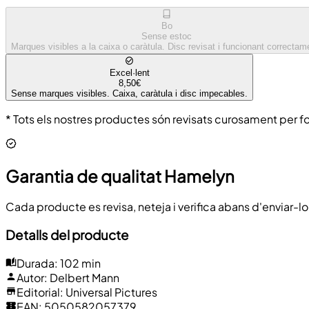
Bo
Sense estoc
Marques visibles a la caixa o caràtula. Disc revisat i funcionant correctam
Excel·lent
8,50€
Sense marques visibles. Caixa, caràtula i disc impecables.
* Tots els nostres productes són revisats curosament per fo
Garantia de qualitat Hamelyn
Cada producte es revisa, neteja i verifica abans d'enviar-lo
Detalls del producte
Durada
:
102 min
Autor
:
Delbert Mann
Editorial
:
Universal Pictures
EAN
:
5050582057379