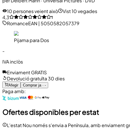
per
Delbert Mann
·
Universal Pictures
· DVD
10 persones veient això
Vist 10 vegades
4,3
Romance
EAN
|
5050582057379
Pijama para Dos
-
IVA inclòs
Enviament GRATIS
Devolució gratuïta 30 dies
Afegir
Comprar ja · -
Paga amb:
Ofertes disponibles per estat
L'estat Nou només s'envia a Península, amb enviament gr