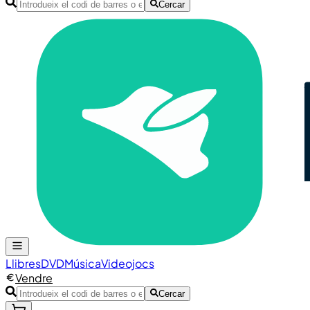
Cercar
Llibres
DVD
Música
Videojocs
Vendre
Cercar