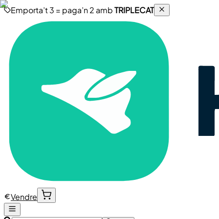
Emporta’t 3 = paga’n 2 amb
TRIPLECAT
Vendre