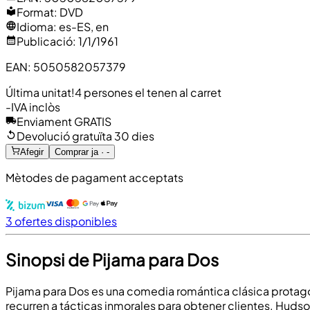
Format
:
DVD
Idioma
:
es-ES, en
Publicació
:
1/1/1961
EAN
:
5050582057379
Última unitat!
4 persones el tenen al carret
-
IVA inclòs
Enviament GRATIS
Devolució gratuïta 30 dies
Afegir
Comprar ja · -
Mètodes de pagament acceptats
3 ofertes disponibles
Sinopsi de Pijama para Dos
Pijama para Dos es una comedia romántica clásica protagon
recurren a tácticas inmorales para obtener clientes. Hudso