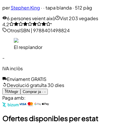
per
Stephen King
·
· tapa blanda
· 512 pàg
6 persones veient això
Vist 203 vegades
4,2
Otros
ISBN
|
9788401498824
El resplandor
-
IVA inclòs
Enviament GRATIS
Devolució gratuïta 30 dies
Afegir
Comprar ja · -
Paga amb:
Ofertes disponibles per estat