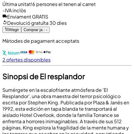
Última unitat!
6 persones el tenen al carret
-
IVA inclòs
Enviament GRATIS
Devolució gratuïta 30 dies
Afegir
Comprar ja · -
Mètodes de pagament acceptats
2 ofertes disponibles
Sinopsi de El resplandor
Sumérgete en la escalofriante atmósfera de 'El
Resplandor', una obra maestra del terror psicológico
escrita por Stephen King. Publicada por Plaza & Janés en
1992, esta edición en tapa blanda te transportará al
aislado Hotel Overlook, donde la familia Torrance se
enfrenta a horrores inimaginables. A través de sus 512
páginas, King explora la fragilidad de la mente humana y
los terrores que acechan en la oscuridad, convirtiendo