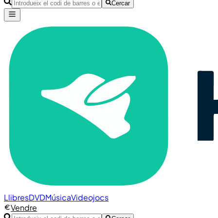
Cercar
Llibres
DVD
Música
Videojocs
Vendre