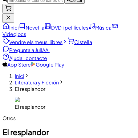
Cercar
Inici
Novel·la
DVD i pel·lícules
Música
Videojocs
Vendre els meus llibres
Cistella
Pregunta a JulIA
AI
Ajuda i contacte
App Store
Google Play
Inici
Literatura y Ficción
El resplandor
El resplandor
Otros
El resplandor