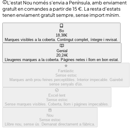
L'estat Nou només s'envia a Península, amb enviament
gratuït en comandes a partir de 15 €. La resta d'estats
tenen enviament gratuït sempre, sense import mínim.
Bo
18,38€
Marques visibles a la coberta. Contingut complet, íntegre i revisat.
Genial
20,24€
Lleugeres marques a la coberta. Pàgines netes i llom en bon estat.
Fantàstic
Sense estoc
Marques amb prou feines perceptibles. Interior impecable. Gairebé
sense senyals d'ús.
Excel·lent
Sense estoc
Sense marques visibles. Coberta, llom i pàgines impecables.
Nou
Sense estoc
Llibre nou, sense ús. Demanat directament a fàbrica.