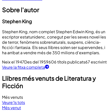
Sobre l'autor
Stephen King
Stephen King, nom complet Stephen Edwin King, és un
escriptor estatunidenc, conegut per les seves novel·les
de terror, fenòmens sobrenaturals, suspens, ciència-
ficció i fantasia. Els seus llibres solen ser supervendes, i
ha arribat a vendre més de 350 milions d'exemplars.
Neix el 1947
Des del 1959
606 títols publicats
67 escrivint
Veure la fitxa completa
Llibres més venuts de Literatura y
Ficción
Més venuts
Veure'ls tots
Més venut