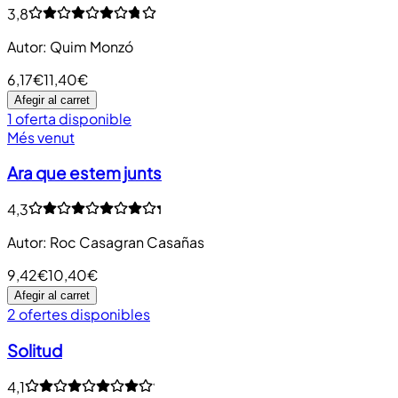
3,8
Autor
:
Quim Monzó
6,17€
11,40€
Afegir al carret
1 oferta disponible
Més venut
Ara que estem junts
4,3
Autor
:
Roc Casagran Casañas
9,42€
10,40€
Afegir al carret
2 ofertes disponibles
Solitud
4,1