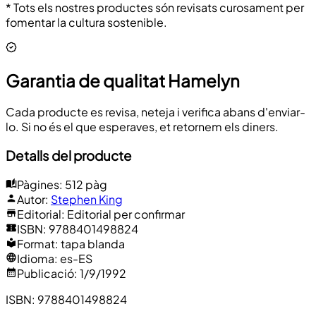
* Tots els nostres productes són revisats curosament per
fomentar la cultura sostenible.
Garantia de qualitat Hamelyn
Cada producte es revisa, neteja i verifica abans d'enviar-
lo. Si no és el que esperaves, et retornem els diners.
Detalls del producte
Pàgines
:
512 pàg
Autor
:
Stephen King
Editorial
:
Editorial per confirmar
ISBN
:
9788401498824
Format
:
tapa blanda
Idioma
:
es-ES
Publicació
:
1/9/1992
ISBN
:
9788401498824