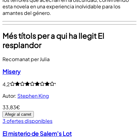
esta novela en una experiencia inolvidable para los
amantes del género.
Més títols per a qui ha llegit El
resplandor
Recomanat per Julia
Misery
4,2
Autor
:
Stephen King
33,83€
Afegir al carret
3 ofertes disponibles
El misterio de Salem's Lot