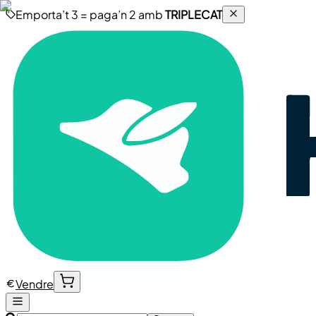
Emporta’t 3 = paga’n 2 amb
TRIPLECAT
Vendre