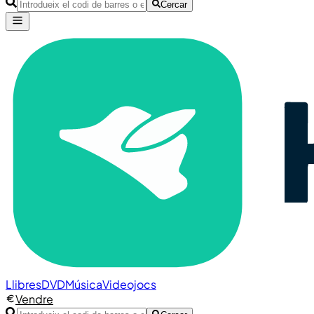
Cercar
Llibres
DVD
Música
Videojocs
Vendre