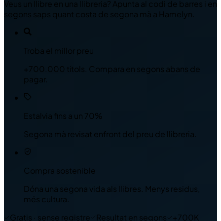
Veus un llibre en una llibreria? Apunta al codi de barres i en
segons saps quant costa de segona mà a Hamelyn.
Troba el millor preu
+700.000 títols. Compara en segons abans de
pagar.
Estalvia fins a un 70%
Segona mà revisat enfront del preu de llibreria.
Compra sostenible
Dóna una segona vida als llibres. Menys residus,
més cultura.
Gratis · sense registre
Resultat en segons
+700K