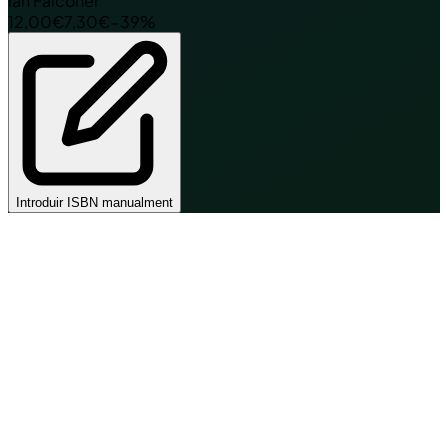
Ian Falconer
12,00€
7,30€
−39%
Introduir ISBN manualment