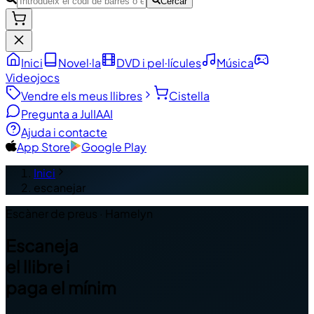
Cercar
Inici
Novel·la
DVD i pel·lícules
Música
Videojocs
Vendre els meus llibres
Cistella
Pregunta a JulIA
AI
Ajuda i contacte
App Store
Google Play
Inici
escanejar
Escàner de preus · Hamelyn
Escaneja
el llibre i
paga el mínim