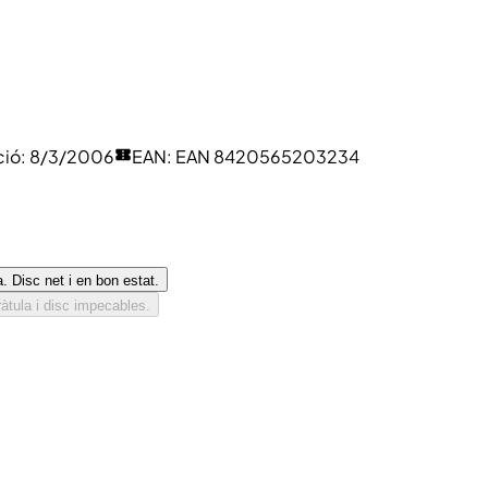
ció
:
8/3/2006
EAN
:
EAN 8420565203234
. Disc net i en bon estat.
àtula i disc impecables.