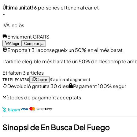
Última unitat!
6 persones el tenen al carret
-
IVA inclòs
Enviament GRATIS
Afegir
Comprar ja
Emporta't 3 i aconsegueix un 50% en el més barat
L'article elegible més barat té un 50% de descompte amb
Et falten 3 articles
S'aplica al pagament
TRIPLECAT50
Copiar
Devolució gratuïta 30 dies
Pagament 100% segur
Mètodes de pagament acceptats
Sinopsi de En Busca Del Fuego