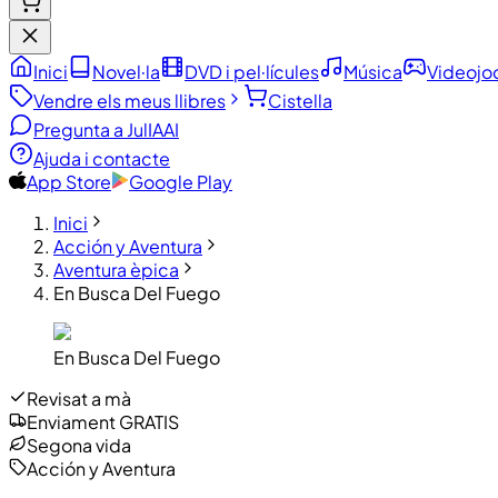
Inici
Novel·la
DVD i pel·lícules
Música
Videojo
Vendre els meus llibres
Cistella
Pregunta a JulIA
AI
Ajuda i contacte
App Store
Google Play
Inici
Acción y Aventura
Aventura èpica
En Busca Del Fuego
En Busca Del Fuego
Revisat a mà
Enviament GRATIS
Segona vida
Acción y Aventura