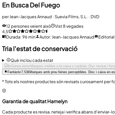
En Busca Del Fuego
per
Jean-Jacques Annaud
·
Suevia Films, S.L.
· DVD
12 persones veient això
Vist 8 vegades
4,5
Durada
:
96 min
Autor
:
Jean-Jacques Annaud
Editorial
Tria l'estat de conservació
Què inclou cada estat
Bo
Sense estoc
Marques visibles a la caixa o caràtula. Disc revisat i fu
Fantàstic
7,53€
Marques amb prou feines perceptibles. Disc i caixa en es
* Tots els nostres productes són revisats curosament per fo
Garantia de qualitat Hamelyn
Cada producte es revisa, neteja i verifica abans d'enviar-lo