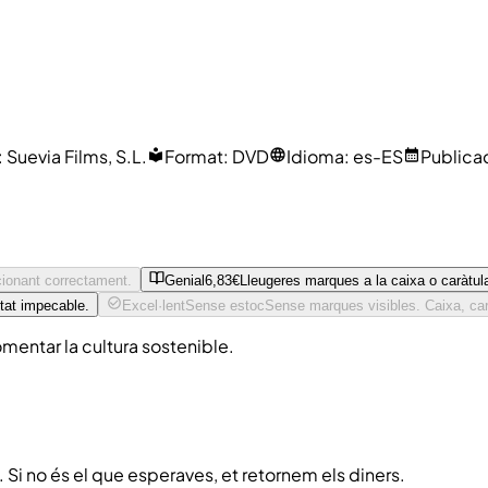
:
Suevia Films, S.L.
Format
:
DVD
Idioma
:
es-ES
Publica
ncionant correctament.
Genial
6,83€
Lleugeres marques a la caixa o caràtula
tat impecable.
Excel·lent
Sense estoc
Sense marques visibles. Caixa, car
mentar la cultura sostenible.
. Si no és el que esperaves, et retornem els diners.