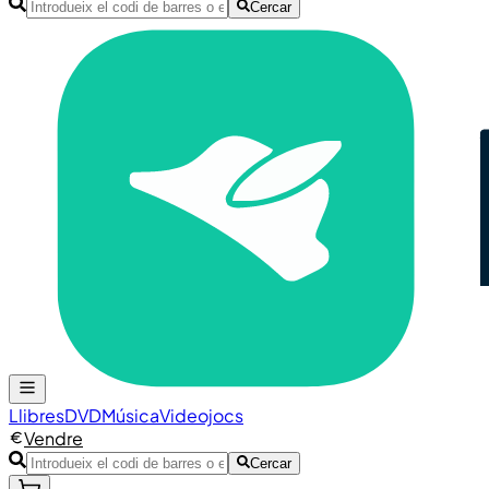
Cercar
Llibres
DVD
Música
Videojocs
Vendre
Cercar