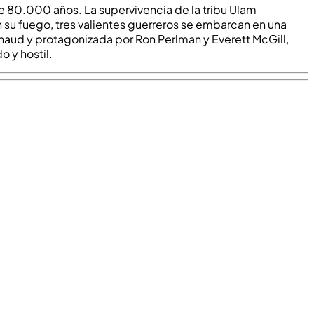
ace 80.000 años. La supervivencia de la tribu Ulam
n su fuego, tres valientes guerreros se embarcan en una
nnaud y protagonizada por Ron Perlman y Everett McGill,
 y hostil.