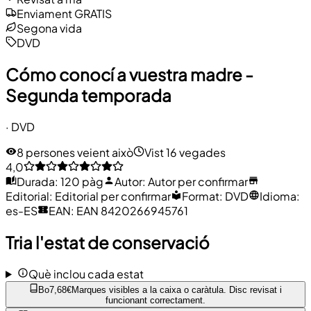
Enviament GRATIS
Segona vida
DVD
Cómo conocí a vuestra madre -
Segunda temporada
· DVD
8 persones veient això
Vist 16 vegades
4,0
Durada
:
120 pàg
Autor
:
Autor per confirmar
Editorial
:
Editorial per confirmar
Format
:
DVD
Idioma
:
es-ES
EAN
:
EAN 8420266945761
Tria l'estat de conservació
Què inclou cada estat
Bo
7,68€
Marques visibles a la caixa o caràtula. Disc revisat i
funcionant correctament.