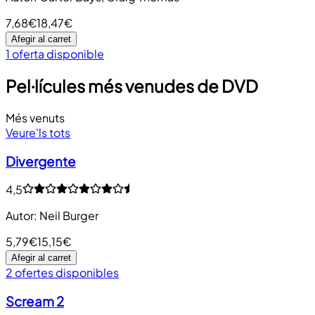
7,68€
18,47€
Afegir al carret
1 oferta disponible
Pel·lícules més venudes de DVD
Més venuts
Veure'ls tots
Divergente
4,5
Autor
:
Neil Burger
5,79€
15,15€
Afegir al carret
2 ofertes disponibles
Scream 2