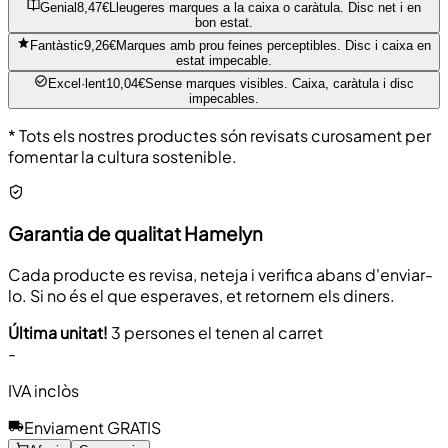
Genial
8,47€
Lleugeres marques a la caixa o caràtula. Disc net i en
bon estat.
Fantàstic
9,26€
Marques amb prou feines perceptibles. Disc i caixa en
estat impecable.
Excel·lent
10,04€
Sense marques visibles. Caixa, caràtula i disc
impecables.
* Tots els nostres productes són revisats curosament per
fomentar la cultura sostenible.
Garantia de qualitat Hamelyn
Cada producte es revisa, neteja i verifica abans d'enviar-
lo. Si no és el que esperaves, et retornem els diners.
Última unitat!
3 persones el tenen al carret
-
IVA inclòs
Enviament GRATIS