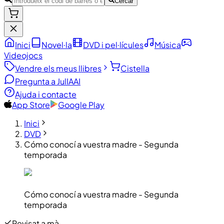
Cercar
Inici
Novel·la
DVD i pel·lícules
Música
Videojocs
Vendre els meus llibres
Cistella
Pregunta a JulIA
AI
Ajuda i contacte
App Store
Google Play
Inici
DVD
Cómo conocí a vuestra madre - Segunda
temporada
Cómo conocí a vuestra madre - Segunda
temporada
Revisat a mà