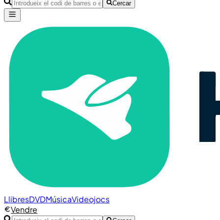
Cercar
Llibres
DVD
Música
Videojocs
Vendre