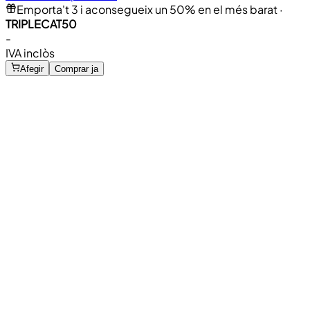
Emporta't 3 i aconsegueix un 50% en el més barat
·
TRIPLECAT50
-
IVA inclòs
Afegir
Comprar ja