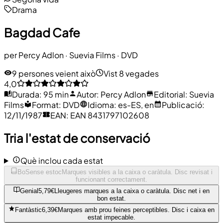
Drama
Bagdad Cafe
per
Percy Adlon
·
Suevia Films
· DVD
9 persones veient això
Vist 8 vegades
4,0
Durada
:
95 min
Autor
:
Percy Adlon
Editorial
:
Suevia
Films
Format
:
DVD
Idioma
:
es-ES, en
Publicació
:
12/11/1987
EAN
:
EAN 8431797102608
Tria l'estat de conservació
Què inclou cada estat
Bo
Sense estoc
Marques visibles a la caixa o caràtula. Disc revisat i
funcionant correctament.
Genial
5,79€
Lleugeres marques a la caixa o caràtula. Disc net i en
bon estat.
Fantàstic
6,39€
Marques amb prou feines perceptibles. Disc i caixa en
estat impecable.