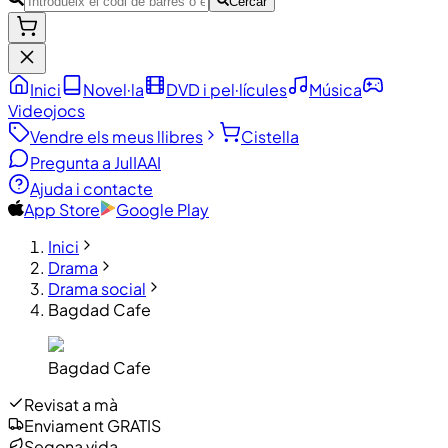
Cercar
Inici
Novel·la
DVD i pel·lícules
Música
Videojocs
Vendre els meus llibres
Cistella
Pregunta a JulIA
AI
Ajuda i contacte
App Store
Google Play
Inici
Drama
Drama social
Bagdad Cafe
Bagdad Cafe
Revisat a mà
Enviament GRATIS
Segona vida