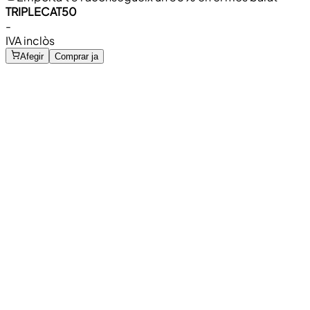
TRIPLECAT50
-
IVA inclòs
Afegir
Comprar ja