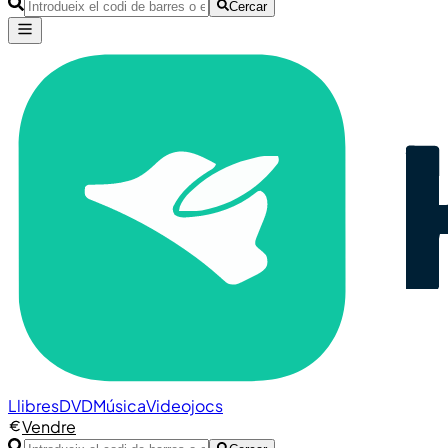
Cercar
Llibres
DVD
Música
Videojocs
Vendre