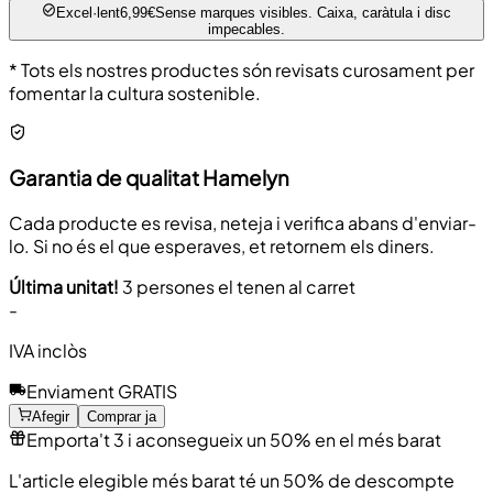
Excel·lent
6,99€
Sense marques visibles. Caixa, caràtula i disc
impecables.
* Tots els nostres productes són revisats curosament per
fomentar la cultura sostenible.
Garantia de qualitat Hamelyn
Cada producte es revisa, neteja i verifica abans d'enviar-
lo. Si no és el que esperaves, et retornem els diners.
Última unitat!
3 persones el tenen al carret
-
IVA inclòs
Enviament GRATIS
Afegir
Comprar ja
Emporta't 3 i aconsegueix un 50% en el més barat
L'article elegible més barat té un 50% de descompte