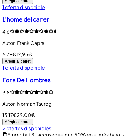
Afegir al carret
1 oferta disponible
L'home del carrer
4,6
Autor
:
Frank Capra
6,79€
12,95€
Afegir al carret
1 oferta disponible
Forja De Hombres
3,8
Autor
:
Norman Taurog
15,17€
29,00€
Afegir al carret
2 ofertes disponibles
Emporta't 3 i aconsegueix un 50% en el més barat
·